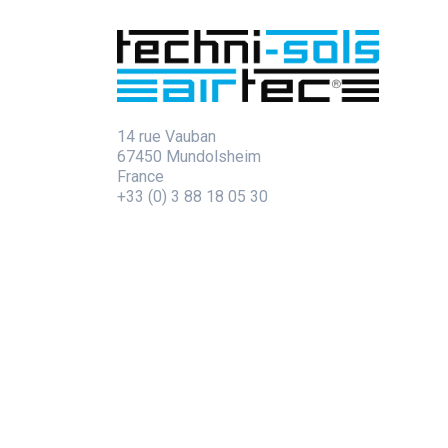
14 rue Vauban
67450 Mundolsheim
France
+33 (0) 3 88 18 05 30