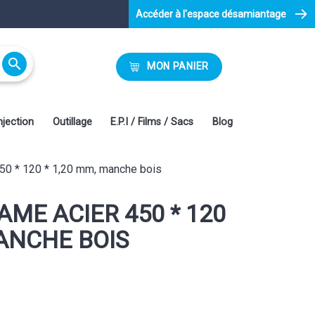
Accéder à l'espace désamiantage

MON PANIER
njection
Outillage
E.P.I / Films / Sacs
Blog
50 * 120 * 1,20 mm, manche bois
ME ACIER 450 * 120
MANCHE BOIS