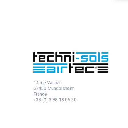
14 rue Vauban
67450 Mundolsheim
France
+33 (0) 3 88 18 05 30