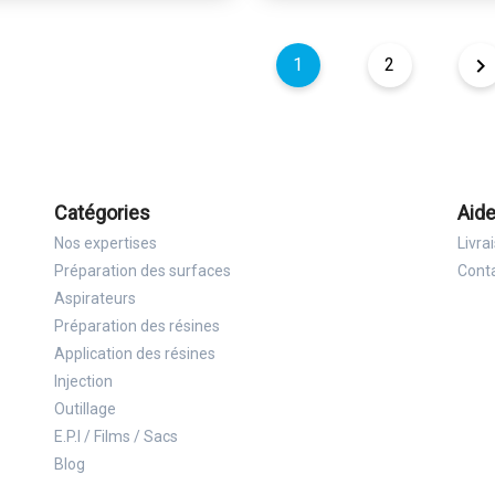

1
2
Catégories
Aide
Nos expertises
Livra
Préparation des surfaces
Cont
Aspirateurs
Préparation des résines
Application des résines
Injection
Outillage
E.P.I / Films / Sacs
Blog