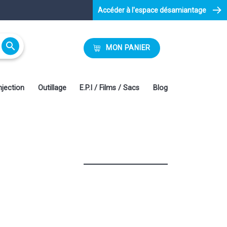
Accéder à l'espace désamiantage

MON PANIER
njection
Outillage
E.P.I / Films / Sacs
Blog