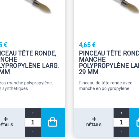
5 €
4,65 €
NCEAU TÊTE RONDE,
PINCEAU TÊTE ROND
NCHE
MANCHE
LYPROPYLÈNE LARG.
POLYPROPYLÈNE LA
 MM
29 MM
eau manche polypropylène,
Pinceau de tête ronde avec
s synthétiques.
manche en polypropylène.
+
+
+
+
DÉTAILS
DÉTAILS
-
-