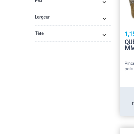
Prix

Largeur

1,1
Tête

QU
M
Pinc
poils