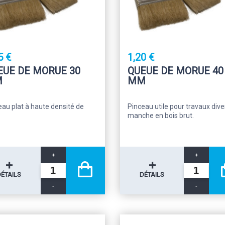
5 €
1,20 €
EUE DE MORUE 30
QUEUE DE MORUE 40
M
MM
eau plat à haute densité de
Pinceau utile pour travaux dive
.
manche en bois brut.
+
+
+
+
DÉTAILS
DÉTAILS
-
-