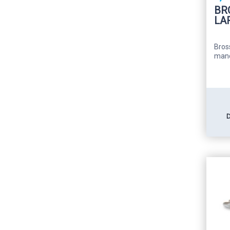
BR
LA
Bros
manc