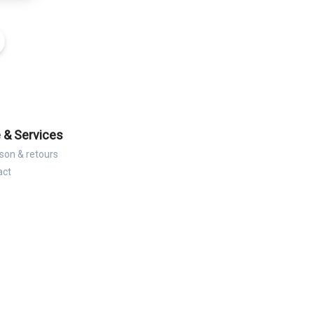
 & Services
ison & retours
act