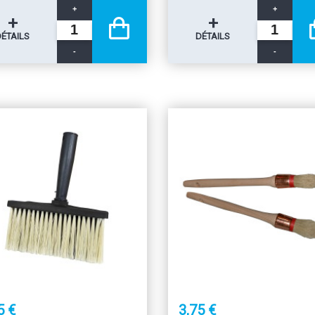
+
+
+
+
DÉTAILS
DÉTAILS
-
-
5 €
3,75 €