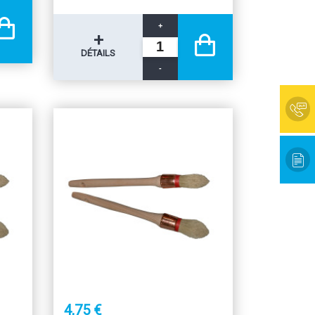
+
+
DÉTAILS
-
4,75 €