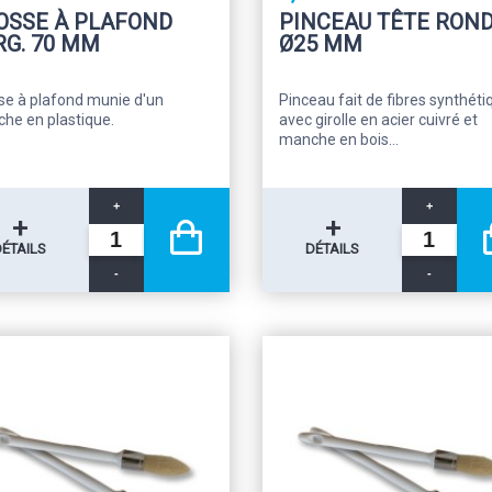
OSSE À PLAFOND
PINCEAU TÊTE RON
RG. 70 MM
Ø25 MM
se à plafond munie d'un
Pinceau fait de fibres synthéti
he en plastique.
avec girolle en acier cuivré et
manche en bois...
+
+
+
+
DÉTAILS
DÉTAILS
-
-