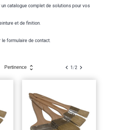
r un catalogue complet de solutions pour vos
nture et de finition.
 le formulaire de contact.
unfold_more


1
/
2
Pertinence