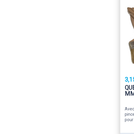
3,1
QU
M
Avec
pinc
pour 