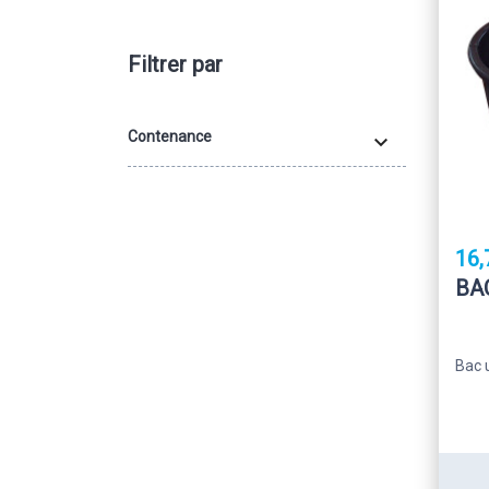
Filtrer par
Contenance

16,
BA
Bac 