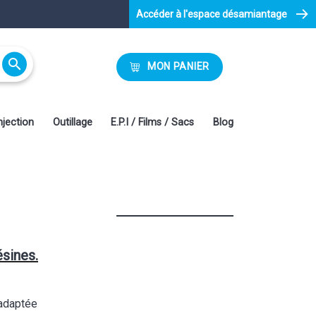
Accéder à l'espace désamiantage

MON PANIER
njection
Outillage
E.P.I / Films / Sacs
Blog
sines.
adaptée