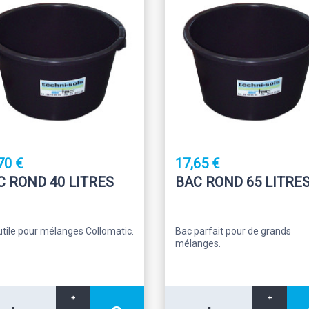
70 €
17,65 €
C ROND 40 LITRES
BAC ROND 65 LITRE
utile pour mélanges Collomatic.
Bac parfait pour de grands
mélanges.
+
+