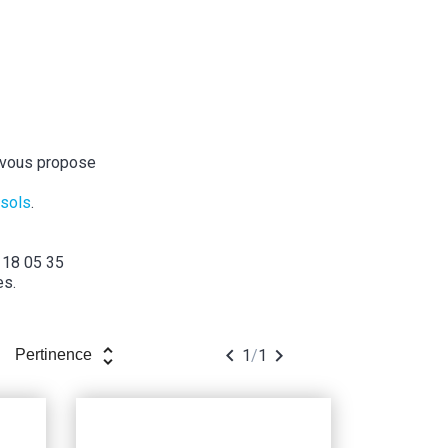
 vous propose
 sols
.
 18 05 35
es.
unfold_more


1
/
1
Pertinence