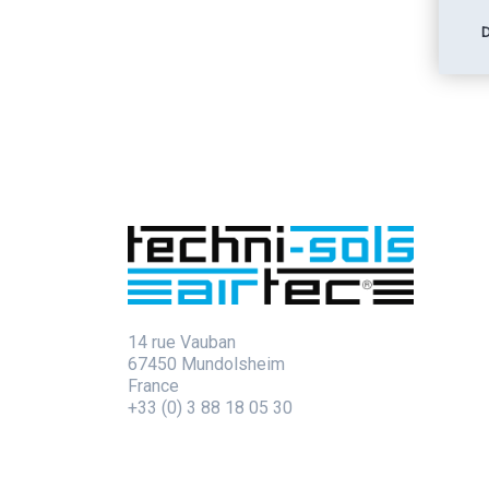
14 rue Vauban
67450 Mundolsheim
France
+33 (0) 3 88 18 05 30