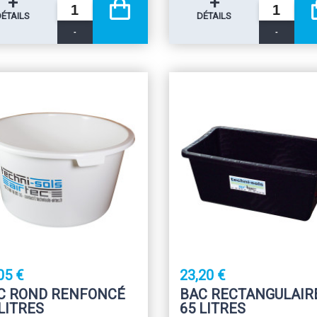
+
+
DÉTAILS
DÉTAILS
-
-
05 €
23,20 €
C ROND RENFONCÉ
BAC RECTANGULAIR
LITRES
65 LITRES