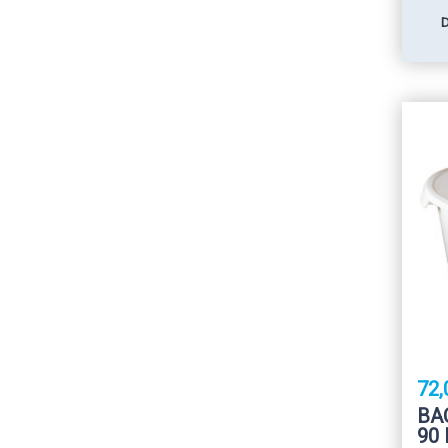
72,
BA
90 