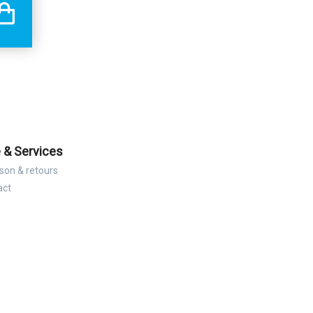
 & Services
ison & retours
act