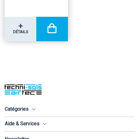
+
DÉTAILS

Catégories

Aide & Services