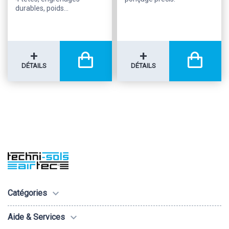
durables, poids...
+
+
DÉTAILS
DÉTAILS

Catégories

Aide & Services