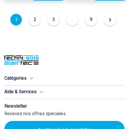

1
2
3
…
9

Catégories

Aide & Services
Newsletter
Recevez nos offres spéciales