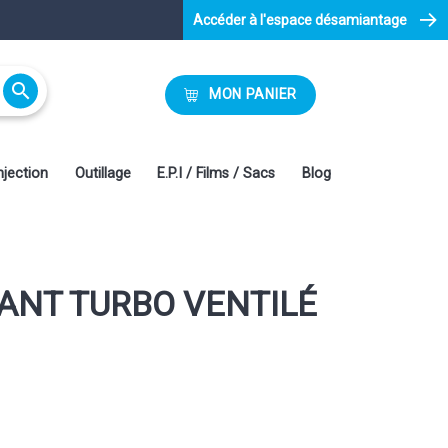
Accéder à l'espace désamiantage

MON PANIER
njection
Outillage
E.P.I / Films / Sacs
Blog
ANT TURBO VENTILÉ