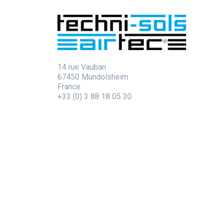
14 rue Vauban
67450 Mundolsheim
France
+33 (0) 3 88 18 05 30