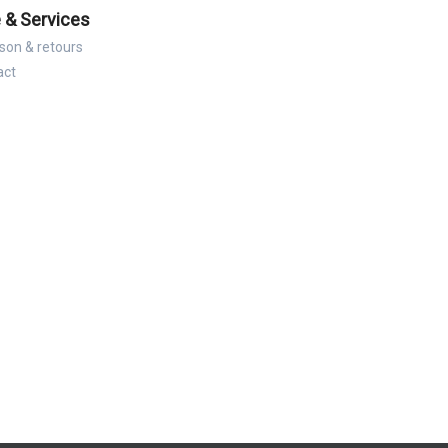
 & Services
ison & retours
act