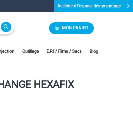
Accéder à l'espace désamiantage

MON PANIER
njection
Outillage
E.P.I / Films / Sacs
Blog
CHANGE HEXAFIX