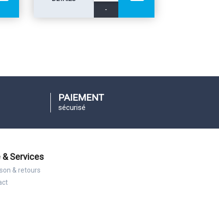
-
PAIEMENT
sécurisé
 & Services
ison & retours
act