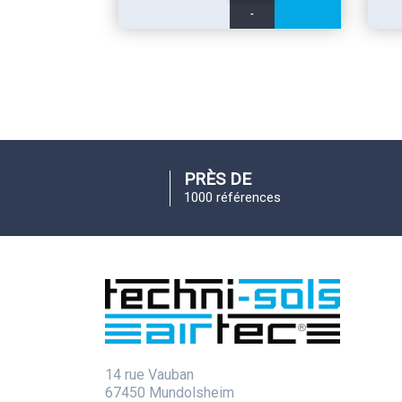
-
PRÈS DE
1000 références
14 rue Vauban
67450 Mundolsheim