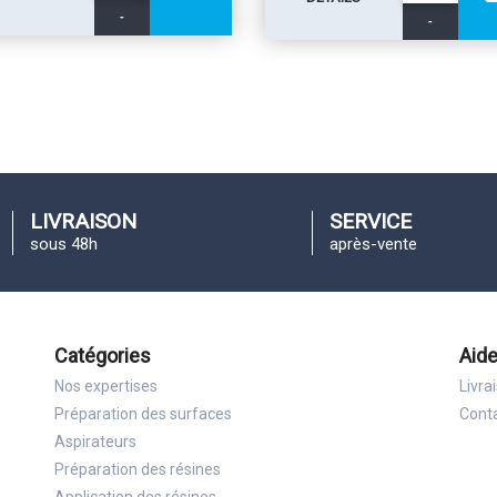
-
-
LIVRAISON
SERVICE
sous 48h
après-vente
Catégories
Aide
Nos expertises
Livra
Préparation des surfaces
Cont
Aspirateurs
Préparation des résines