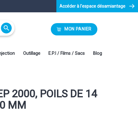
Accéder à l'espace désamiantage

MON PANIER
njection
Outillage
E.P.I / Films / Sacs
Blog
 2000, POILS DE 14
50 MM