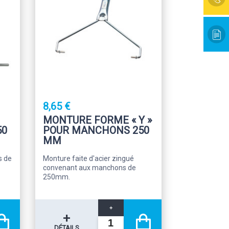
8,65 €
MONTURE FORME « Y »
50
POUR MANCHONS 250
MM
s de
Monture faite d'acier zingué
convenant aux manchons de
250mm.
+
+
DÉTAILS