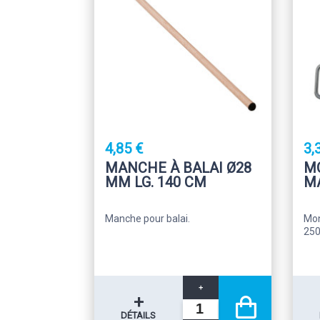
4,85 €
3,
MANCHE À BALAI Ø28
MO
MM LG. 140 CM
M
Manche pour balai.
Mon
25
+
+
DÉTAILS