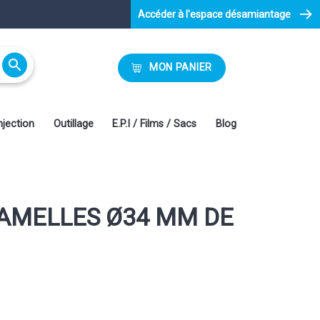
Accéder à l'espace désamiantage

MON PANIER
njection
Outillage
E.P.I / Films / Sacs
Blog
LAMELLES Ø34 MM DE