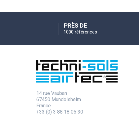
PRÈS DE
1000 références
14 rue Vauban
67450 Mundolsheim
France
+33 (0) 3 88 18 05 30