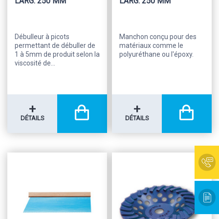
LARG. 250 MM
LARG. 250 MM
Débulleur à picots
Manchon conçu pour des
permettant de débuller de
matériaux comme le
1 à 5mm de produit selon la
polyuréthane ou l'époxy.
viscosité de...
+
+
DÉTAILS
DÉTAILS