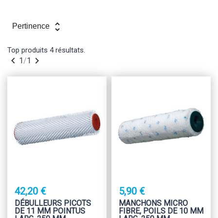
unfold_more
Pertinence
Top produits
4 résultats.


1
/
1
42,20 €
5,90 €
DÉBULLEURS PICOTS
MANCHONS MICRO
DE 11 MM POINTUS
FIBRE, POILS DE 10 MM